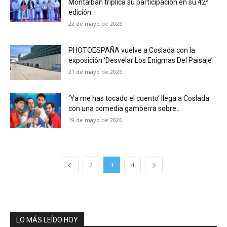
Montalbán triplica su participación en su 42ª
edición
22 de mayo de 2026
PHOTOESPAÑA vuelve a Coslada con la
exposición ‘Desvelar Los Enigmas Del Paisaje’
21 de mayo de 2026
‘Ya me has tocado el cuento’ llega a Coslada
con una comedia gamberra sobre...
19 de mayo de 2026
2
3
4
LO MÁS LEÍDO HOY