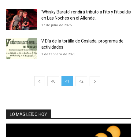
‘Whisky Barato’ rendirá tributo a Fito y Fitipaldis
en Las Noches en el Allende...
17 de julio de 2026
V Día de la tortilla de Coslada: programa de
actividades
3 de febrero de 2023
40
41
42
LO MÁS LEÍDO HOY