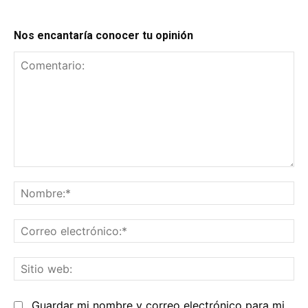
Nos encantaría conocer tu opinión
Comentario:
No
Co
el
Sit
we
Guardar mi nombre y correo electrónico para mi