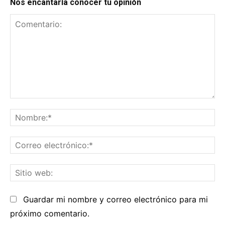
Nos encantaría conocer tu opinión
Comentario:
No
Co
el
Sit
we
Guardar mi nombre y correo electrónico para mi
próximo comentario.