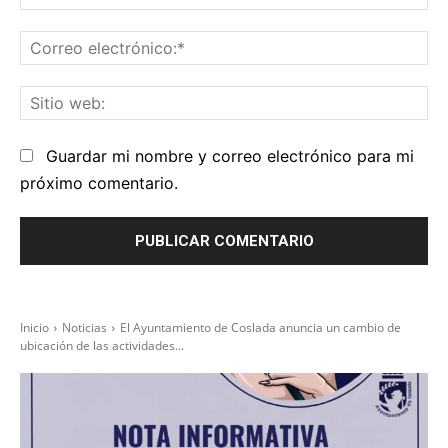
Co
el
Sit
we
Guardar mi nombre y correo electrónico para mi
próximo comentario.