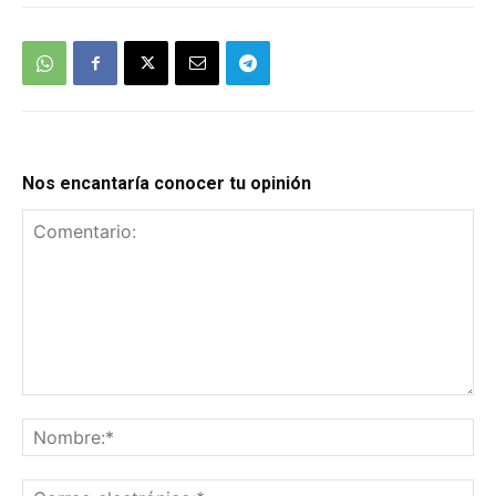
Nos encantaría conocer tu opinión
Comentario:
No
Co