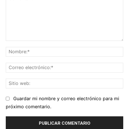
Comentario:
No
Co
el
Sit
we
Guardar mi nombre y correo electrónico para mi
próximo comentario.