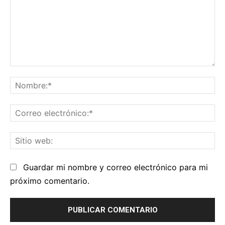
Comentario:
No
Co
el
Sit
we
Guardar mi nombre y correo electrónico para mi
próximo comentario.