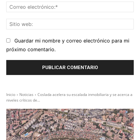
Co
el
Sit
we
Guardar mi nombre y correo electrónico para mi
próximo comentario.