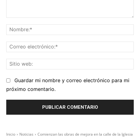
Comentario:
No
Co
el
Sit
we
Guardar mi nombre y correo electrónico para mi
próximo comentario.