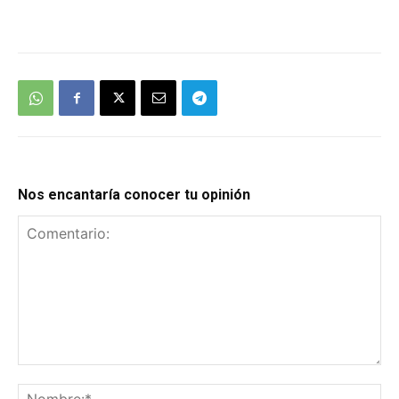
We're
by
SendX
Nos encantaría conocer tu opinión
Comentario:
No