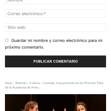
Co
el
Sit
we
Guardar mi nombre y correo electrónico para mi
próximo comentario.