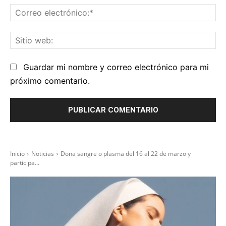
Co
el
Sit
we
Guardar mi nombre y correo electrónico para mi
próximo comentario.