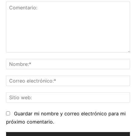
Comentario:
No
Co
el
Sit
we
Guardar mi nombre y correo electrónico para mi
próximo comentario.