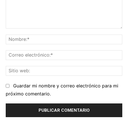
Comentario:
No
Co
el
Sit
we
Guardar mi nombre y correo electrónico para mi
próximo comentario.