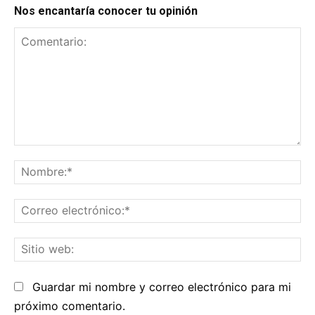
Nos encantaría conocer tu opinión
Comentario:
No
Co
el
Sit
we
Guardar mi nombre y correo electrónico para mi
próximo comentario.