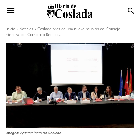
Inicio
Noticias
Coslada preside una nueva reunión del Consejo
General del Consorcio Red Local
Imagen: Ayuntamiento de Coslada