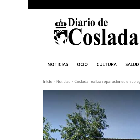
Diario
de
Coslada
NOTICIAS
OCIO
CULTURA
SALUD
Inicio
Noticias
Coslada realiza reparaciones en col