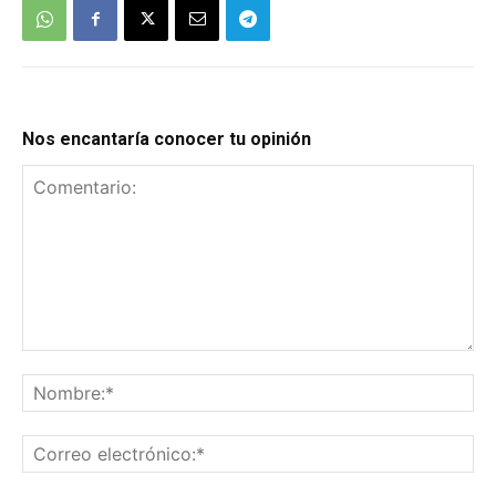
Nos encantaría conocer tu opinión
Comentario:
No
Co
el