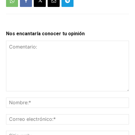
Nos encantaría conocer tu opinión
Comentario:
No
Co
el
Sit