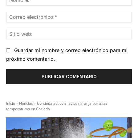
Co
el
Sit
we
Guardar mi nombre y correo electrónico para mi
próximo comentario.