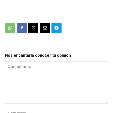
We're
by
SendX
Nos encantaría conocer tu opinión
Comentario:
No