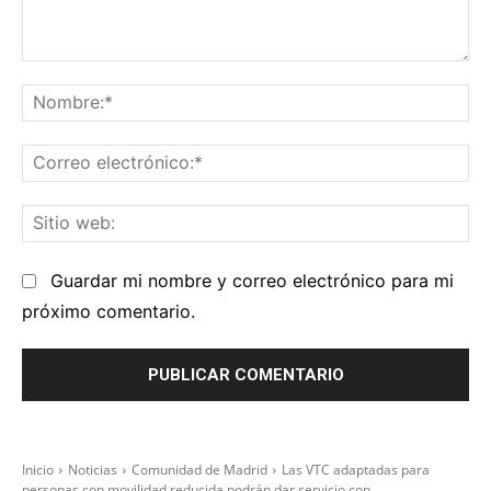
Comentario:
No
Co
el
Sit
we
Guardar mi nombre y correo electrónico para mi
próximo comentario.