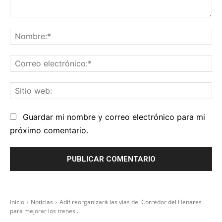
Comentario:
No
Co
el
Sit
we
Guardar mi nombre y correo electrónico para mi
próximo comentario.