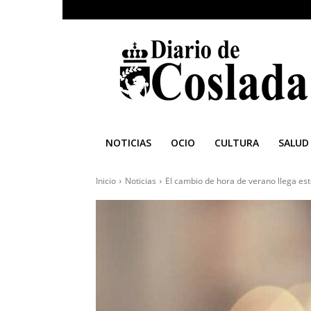
Diario
de
Coslada
NOTICIAS
OCIO
CULTURA
SALUD
Inicio
Noticias
El cambio de hora de verano llega es