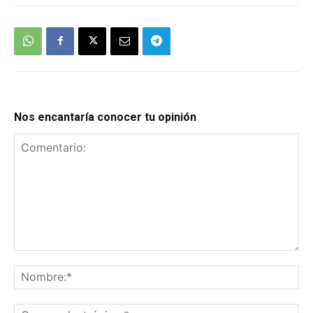
Nos encantaría conocer tu opinión
Comentario:
No
Co