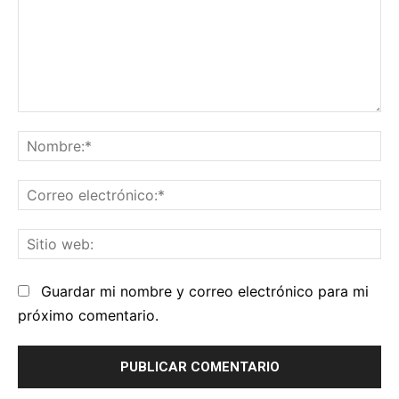
Comentario:
No
Co
el
Sit
we
Guardar mi nombre y correo electrónico para mi
próximo comentario.