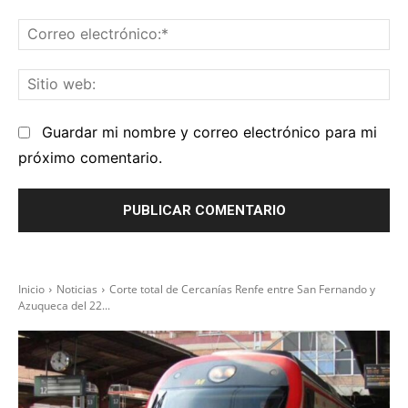
Co
el
Sit
we
Guardar mi nombre y correo electrónico para mi
próximo comentario.