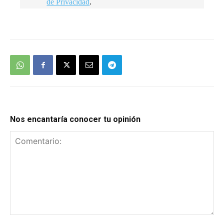
de Privacidad
.
We're
by
SendX
Nos encantaría conocer tu opinión
Comentario: