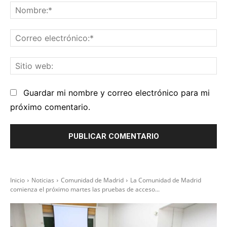
No
Co
el
Sit
we
Guardar mi nombre y correo electrónico para mi
próximo comentario.