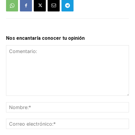
Nos encantaría conocer tu opinión
Comentario:
No
Co
el