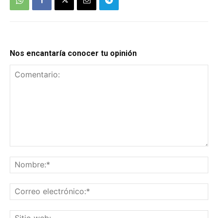
Nos encantaría conocer tu opinión
Comentario:
No
Co
el
Sit