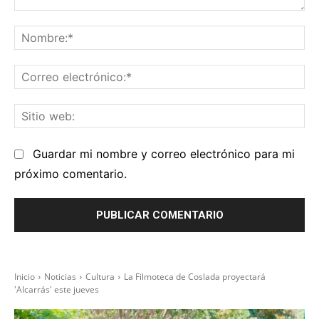
Comentario:
No
Co
el
Sit
we
Guardar mi nombre y correo electrónico para mi
próximo comentario.