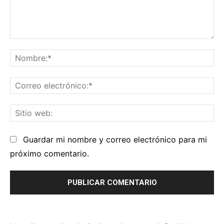
Comentario:
No
Co
el
Sit
we
Guardar mi nombre y correo electrónico para mi
próximo comentario.