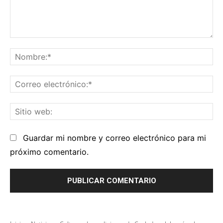
Comentario:
No
Co
el
Sit
we
Guardar mi nombre y correo electrónico para mi
próximo comentario.