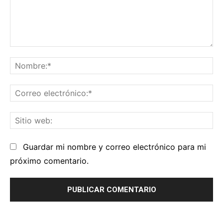
Comentario:
No
Co
el
Sit
we
Guardar mi nombre y correo electrónico para mi
próximo comentario.