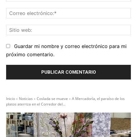
Co
el
Sit
we
Guardar mi nombre y correo electrónico para mi
próximo comentario.