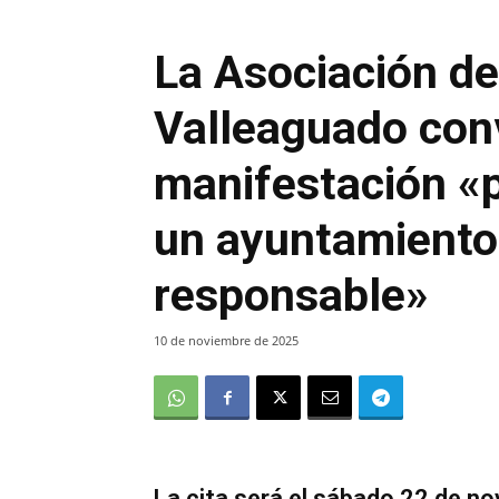
La Asociación de
Valleaguado con
manifestación «p
un ayuntamiento
responsable»
10 de noviembre de 2025
La cita será el sábado 22 de no