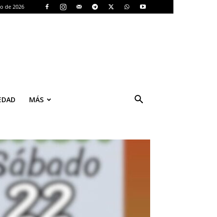
to de 2026
EDAD
MÁS