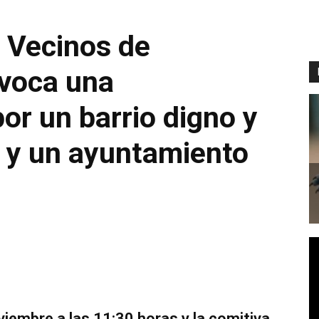
 Vecinos de
voca una
or un barrio digno y
 y un ayuntamiento
viembre a las 11:30 horas y la comitiva