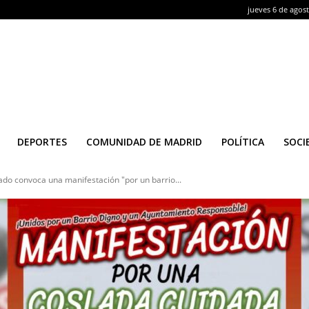
jueves 6 de agos
DEPORTES
COMUNIDAD DE MADRID
POLÍTICA
SOCI
ado convoca una manifestación "por un barrio...