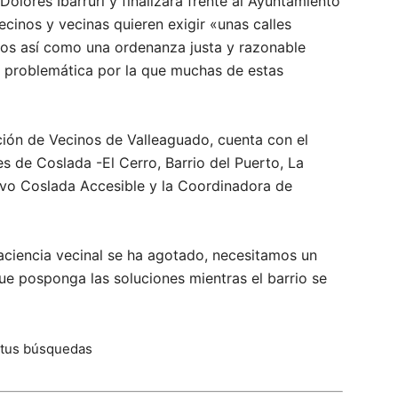
olores Ibárruri y finalizará frente al Ayuntamiento
ecinos y vecinas quieren exigir «unas calles
odos así como una ordenanza justa y razonable
, problemática por la que muchas de estas
ción de Vecinos de Valleaguado, cuenta con el
s de Coslada -El Cerro, Barrio del Puerto, La
tivo Coslada Accesible y la Coordinadora de
aciencia vecinal se ha agotado, necesitamos un
e posponga las soluciones mientras el barrio se
 tus búsquedas