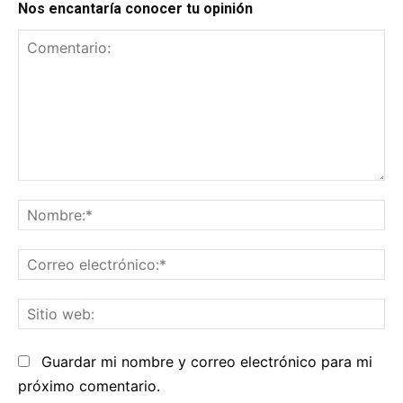
Nos encantaría conocer tu opinión
Comentario:
No
Co
el
Sit
we
Guardar mi nombre y correo electrónico para mi
próximo comentario.