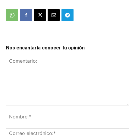
Nos encantaría conocer tu opinión
Comentario:
No
Co