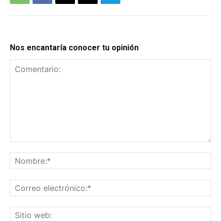
Nos encantaría conocer tu opinión
Comentario:
No
Co
el
Sit