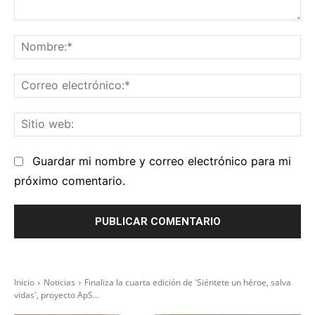
Comentario:
No
Co
el
Sit
we
Guardar mi nombre y correo electrónico para mi
próximo comentario.