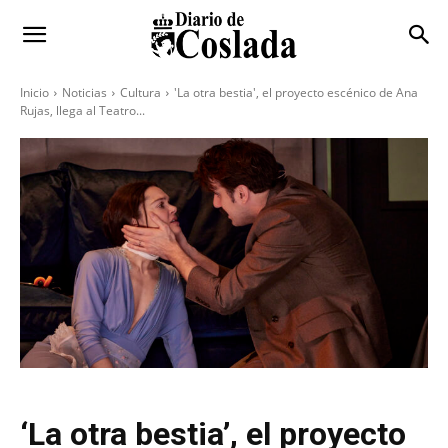
Inicio
Noticias
Cultura
'La otra bestia', el proyecto escénico de Ana
Rujas, llega al Teatro...
‘La otra bestia’, el proyecto