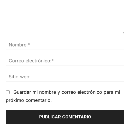
Comentario:
No
Co
el
Sit
we
Guardar mi nombre y correo electrónico para mi
próximo comentario.