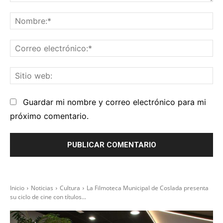
Comentario:
No
Co
el
Sit
we
Guardar mi nombre y correo electrónico para mi
próximo comentario.