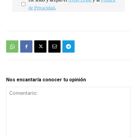
de Privacidad
.
We're
by
SendX
Nos encantaría conocer tu opinión