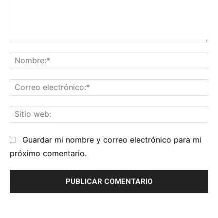
Comentario:
No
Co
el
Sit
we
Guardar mi nombre y correo electrónico para mi
próximo comentario.