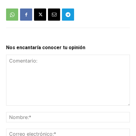
Nos encantaría conocer tu opinión
Comentario:
No
Co