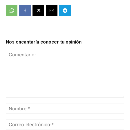
Nos encantaría conocer tu opinión
Comentario:
No
Co