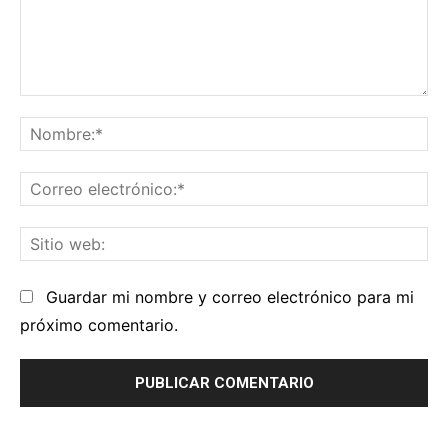
Comentario:
No
Co
el
Sit
we
Guardar mi nombre y correo electrónico para mi
próximo comentario.