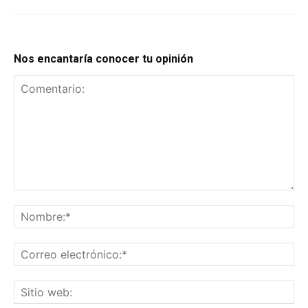
Nos encantaría conocer tu opinión
Comentario:
No
Co
el
Sit
we