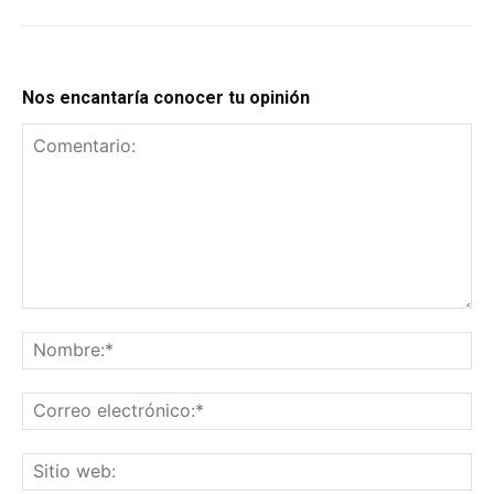
Nos encantaría conocer tu opinión
Comentario:
No
Co
el
Sit