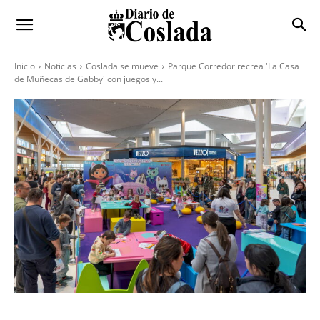
Inicio
Noticias
Coslada se mueve
Parque Corredor recrea 'La Casa
de Muñecas de Gabby' con juegos y...