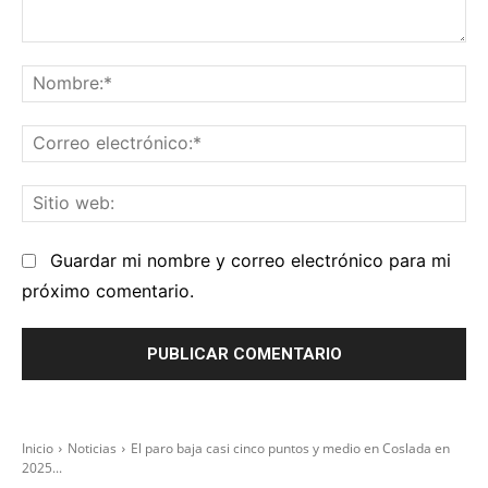
Comentario:
No
Co
el
Sit
we
Guardar mi nombre y correo electrónico para mi
próximo comentario.