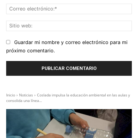
Co
el
Sit
we
Guardar mi nombre y correo electrónico para mi
próximo comentario.