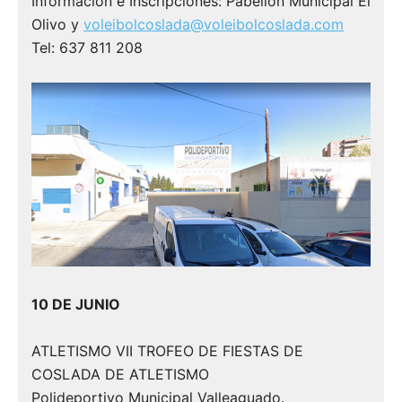
Información e Inscripciones: Pabellón Municipal El
Olivo y
voleibolcoslada@voleibolcoslada.com
ZO
Tel: 637 811 208
22
Or
10 DE JUNIO
ATLETISMO VII TROFEO DE FIESTAS DE
COSLADA DE ATLETISMO
Polideportivo Municipal Valleaguado.