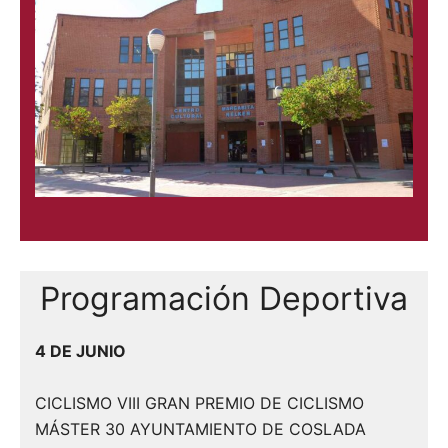
Ap
ha
qu
EL
De
re
fe
Ex
Ro
Programación Deportiva
TR
im
en
4 DE JUNIO
ve
Jo
CICLISMO VIII GRAN PREMIO DE CICLISMO
MÁSTER 30 AYUNTAMIENTO DE COSLADA
RE