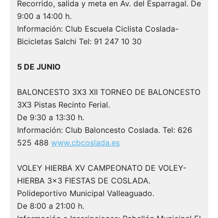
Recorrido, salida y meta en Av. del Esparragal. De
9:00 a 14:00 h.
20
Información: Club Escuela Ciclista Coslada-
Bicicletas Salchi Tel: 91 247 10 30
5 DE JUNIO
BALONCESTO 3X3 XII TORNEO DE BALONCESTO
3X3 Pistas Recinto Ferial.
00
De 9:30 a 13:30 h.
(V
Información: Club Baloncesto Coslada. Tel: 626
525 488
www.cbcoslada.es
Di
so
VOLEY HIERBA XV CAMPEONATO DE VOLEY-
pa
HIERBA 3×3 FIESTAS DE COSLADA.
es
Polideportivo Municipal Valleaguado.
Va
De 8:00 a 21:00 h.
20