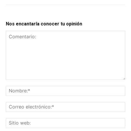
Nos encantaría conocer tu opinión
Comentario:
No
Co
el
Sit
we